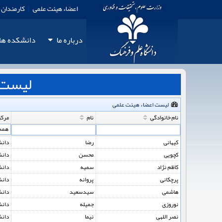
اعضاء هیئت علمی
|
کارمندان
درباره ما
دانشكده‏‏ ها
لیست 
لیست اعضاء هیئت علمی
نام خانوادگی
نام
مرکز
کیهانی
رضا
دانش
کچویی
محسن
دانش
کاظم نژاد
سمیه
دانش
پرچکانی
پروانه
دانش
هاشمی
سیدسعید
دانش
نوروزی
جمیله
دانش
نصر اللهی
نیما
دانش