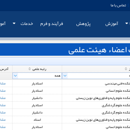
|
تماس با ما
آموزش
پژوهش
فرآيند و فرم
خدمات
آمو
اعضاء هیئت علمی
رتبه علمی
آدرس 
کده فنی مهندسی
استادیار
مشا
کده علوم انسانی
استادیار
مشا
کده علوم پایه و فناوری‌های نوین زیستی
دانشیار
مشا
کده علوم گردشگری
استادیار
مشا
کده علوم گردشگری
دانشیار
مشا
کده علوم پایه و فناوری‌های نوین زیستی
استاد
مشا
کده علوم انسانی
استادیار
مشا