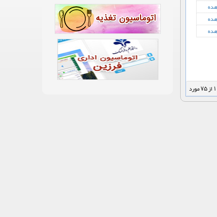
هده
هده
هده