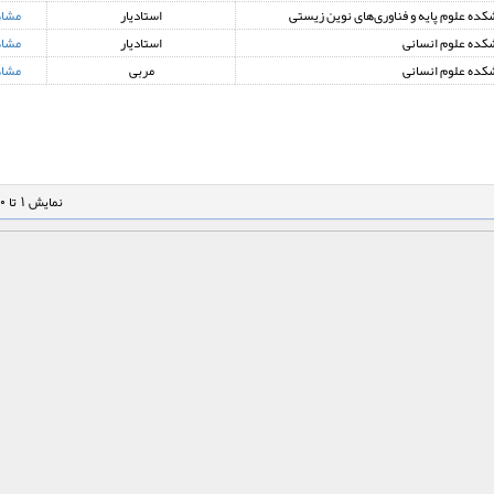
کده علوم پایه و فناوری‌های نوین زیستی
استادیار
مشا
کده علوم انسانی
استادیار
مشا
کده علوم انسانی
مربی
مشا
نمایش 1 تا 10 از 75 مورد