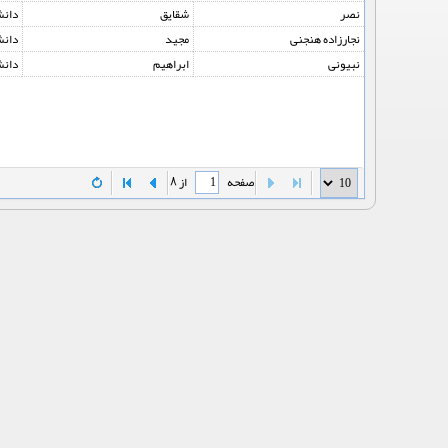
نصر
شقایق
دانش
نجارزاده هنجنی
مجید
دانش
نبیونی
ابراهیم
دانش
صفحه
از 8