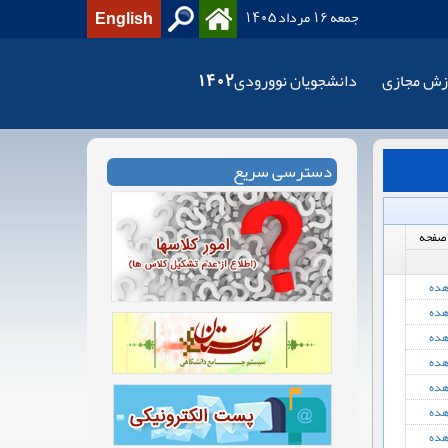
جمعه 16 مرداد 1405
English
زش مجازی
دانشجویان نوورودی1402
دسترسی سریع
صفحه
هده
هده
هده
هده
هده
هده
هده