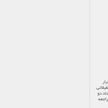
رار
قیقاتی
اد دو
اجعه