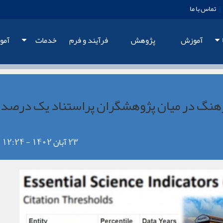
|
تماس با ما
آموزش
پژوهش
فرآيند و فرم
خدمات
آمو
رهنگ در میان پژوهشگران پراستناد یک درصد
23 آبان 1402 - 12:24