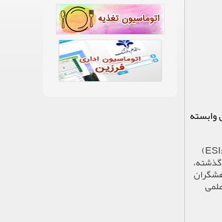
 وابسته
(ESI:
گذشته،
وهشگران
علمی